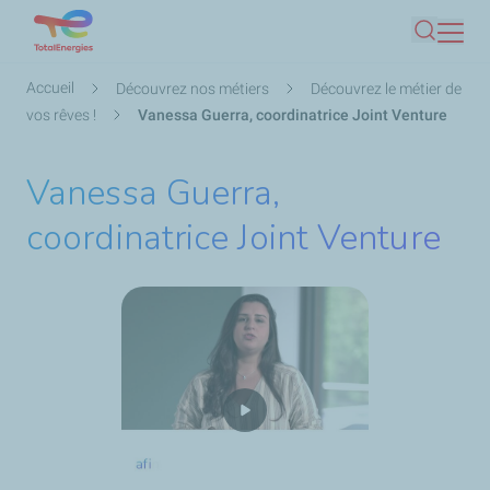
Aller
Recherc
au
contenu
Fil
Accueil
Découvrez nos métiers
Découvrez le métier de
principal
d'Ariane
vos rêves !
Vanessa Guerra, coordinatrice Joint Venture
Vanessa Guerra,
coordinatrice Joint Venture