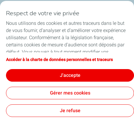
Respect de votre vie privée
Follow us
Nous utilisons des cookies et autres traceurs dans le but
de vous fournir, d’analyser et d’améliorer votre expérience
utilisateur. Conformément à la législation française,
certains cookies de mesure d'audience sont déposés par
défaut. Vous pouvez à tout moment modifier vos
Charte Données Personnelles et Traceurs
Aide et accessibilité
paramètres de cookies en cliquant sur le bouton « Gérer
Accéder à la charte de données personnelles et traceurs
Conditions Générales d’Utilisation (CGU)
mes cookies ». En cliquant sur le bouton « J’accepte »,
« Binding Corporate Rules » de TotalEnergies
Plan du site
FAQ
vous acceptez le dépôt de l’ensemble des cookies. Dans le
Cookies
J'accepte
cas où vous cliquez sur « Je refuse », seuls les cookies
TotalEnergies 2026
techniques nécessaires au bon fonctionnement du site
Gérer mes cookies
seront utilisés. Pour plus d’informations, vous pouvez
consulter la page « Charte de données personnelles et
traceurs ».
Je refuse